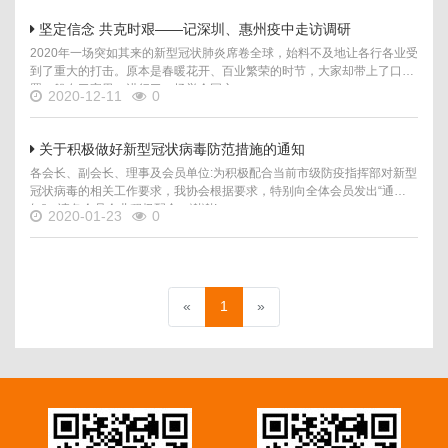
坚定信念 共克时艰——记深圳、惠州疫中走访调研
2020年一场突如其来的新型冠状肺炎席卷全球，始料不及地让各行各业受
到了重大的打击。原本是春暖花开、百业繁荣的时节，大家却带上了口
罩，躲在了家里，进行了一场举全国之...
2020-12-11
0
关于积极做好新型冠状病毒防范措施的通知
各会长、副会长、理事及会员单位:为积极配合当前市级防疫指挥部对新型
冠状病毒的相关工作要求，我协会根据要求，特别向全体会员发出“通
知”，请各会员企业积极配合，谢谢!...
2020-01-23
0
«
1
»