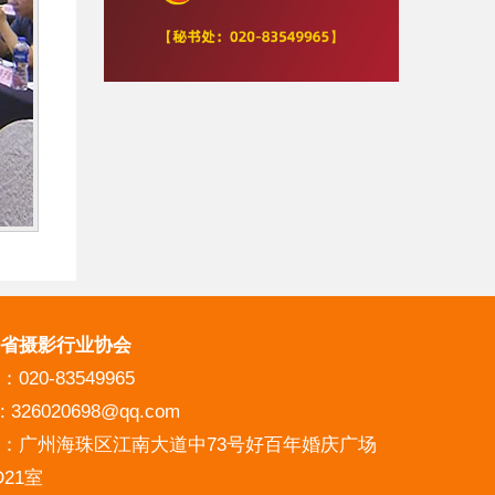
省摄影行业协会
020-83549965
 326020698@qq.com
：广州海珠区江南大道中73号好百年婚庆广场
D21室